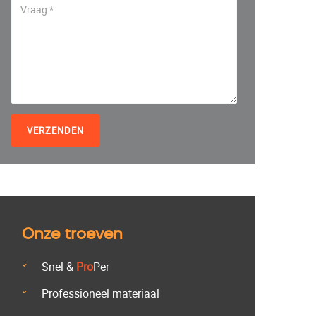
VERZENDEN
Onze troeven
Snel &
Pro
Per
Professioneel materiaal