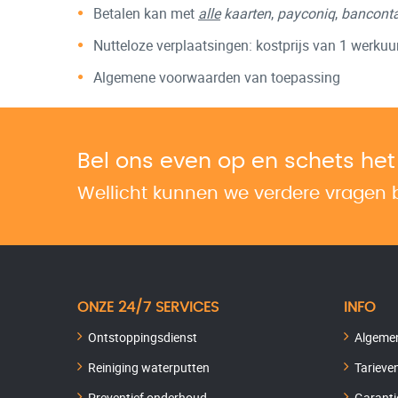
Betalen kan met
alle
kaarten
,
payconiq
,
banconta
Nutteloze verplaatsingen: kostprijs van 1 werkuu
Algemene voorwaarden van toepassing
Bel ons even op en schets he
Wellicht kunnen we verdere vragen
ONZE 24/7 SERVICES
INFO
Ontstoppingsdienst
Algeme
Reiniging waterputten
Tarieve
Preventief onderhoud
Garanti