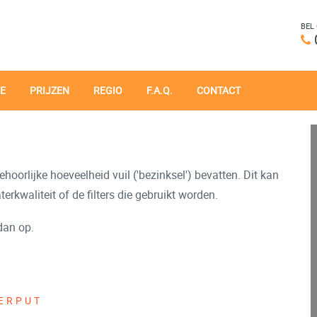
BEL
E
PRIJZEN
REGIO
F.A.Q.
CONTACT
oorlijke hoeveelheid vuil ('bezinksel') bevatten. Dit kan
rkwaliteit of de filters die gebruikt worden.
dan op.
TERPUT