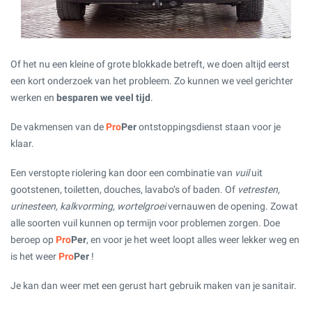
Of het nu een kleine of grote blokkade betreft, we doen altijd eerst
een kort onderzoek van het probleem. Zo kunnen we veel gerichter
werken en
besparen we veel tijd
.
De vakmensen van de
Pro
Per
ontstoppingsdienst staan voor je
klaar.
Een verstopte riolering kan door een combinatie van
vuil
uit
gootstenen, toiletten, douches, lavabo’s of baden. Of
vetresten,
urinesteen, kalkvorming, wortelgroei
vernauwen de opening. Zowat
alle soorten vuil kunnen op termijn voor problemen zorgen. Doe
beroep op
Pro
Per
, en voor je het weet loopt alles weer lekker weg en
is het weer
Pro
Per
!
Je kan dan weer met een gerust hart gebruik maken van je sanitair.