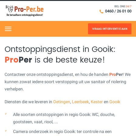
BEL ONS
24/7
0460 / 26 01 00
VRAAG INTERVENTIE AAN
Menu
Ontstoppingsdienst in Gooik:
Pro
Per
is de beste keuze!
Contacteer onze ontstoppingsdienst, en hou de handen
Pro
Per
! We
kunnen zowat iedere soort verstopping uit uw sanitair of riolering
verhelpen.
Diensten die we leveren in
Oetingen
,
Leerbeek
,
Kester
en
Gooik
Alle soorten ontstoppingen in regio Gooik: WC, douche,
gootsteen, vaat, riool, ...
Camera onderzoek in regio Gooik: ter controle na een