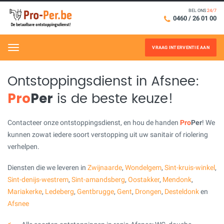
BEL ONS
24/7
0460 / 26 01 00
VRAAG INTERVENTIE AAN
Menu
Ontstoppingsdienst in Afsnee:
Pro
Per
is de beste keuze!
Contacteer onze ontstoppingsdienst, en hou de handen
Pro
Per
! We
kunnen zowat iedere soort verstopping uit uw sanitair of riolering
verhelpen.
Diensten die we leveren in
Zwijnaarde
,
Wondelgem
,
Sint-kruis-winkel
,
Sint-denijs-westrem
,
Sint-amandsberg
,
Oostakker
,
Mendonk
,
Mariakerke
,
Ledeberg
,
Gentbrugge
,
Gent
,
Drongen
,
Desteldonk
en
Afsnee