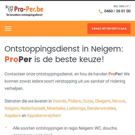
BEL ONS
24/7
0460 / 26 01 00
VRAAG INTERVENTIE AAN
Menu
Ontstoppingsdienst in Neigem:
Pro
Per
is de beste keuze!
Contacteer onze ontstoppingsdienst, en hou de handen
Pro
Per
! We
kunnen zowat iedere soort verstopping uit uw sanitair of riolering
verhelpen.
Diensten die we leveren in
Voorde
,
Pollare
,
Outer
,
Okegem
,
Ninove
,
Neigem
,
Nederhasselt
,
Meerbeke
,
Lieferinge
,
Denderwindeke
,
Aspelare
en
Appelterre-eichem
Alle soorten ontstoppingen in regio Neigem: WC, douche,