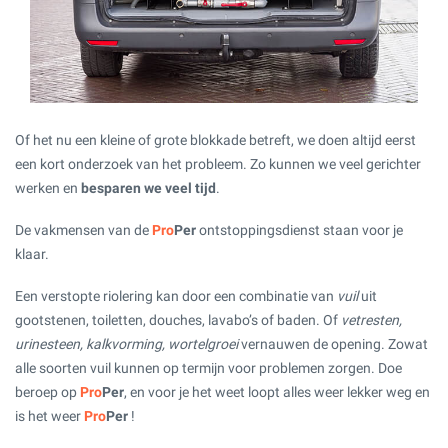
Of het nu een kleine of grote blokkade betreft, we doen altijd eerst
een kort onderzoek van het probleem. Zo kunnen we veel gerichter
werken en
besparen we veel tijd
.
De vakmensen van de
Pro
Per
ontstoppingsdienst staan voor je
klaar.
Een verstopte riolering kan door een combinatie van
vuil
uit
gootstenen, toiletten, douches, lavabo’s of baden. Of
vetresten,
urinesteen, kalkvorming, wortelgroei
vernauwen de opening. Zowat
alle soorten vuil kunnen op termijn voor problemen zorgen. Doe
beroep op
Pro
Per
, en voor je het weet loopt alles weer lekker weg en
is het weer
Pro
Per
!