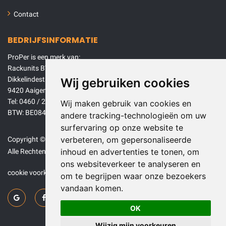
Contact
BEDRIJFSINFORMATIE
ProPer is een merk van:
Rackunits BV
Dikkelindestraat 68
Wij gebruiken cookies
9420 Aaigem (Erpe-Mere)
Tel: 0460 / 26 01 00
Wij maken gebruik van cookies en
BTW: BE0840946646
andere tracking-technologieën om uw
surfervaring op onze website te
verbeteren, om gepersonaliseerde
Copyright © 2026 Rackunits BV.
inhoud en advertenties te tonen, om
Alle Rechten voorbehouden.
ons websiteverkeer te analyseren en
cookie voorkeuren
om te begrijpen waar onze bezoekers
vandaan komen.
OK
Wijzig mijn voorkeuren