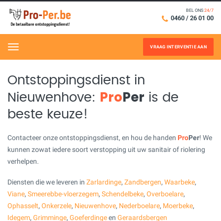
BEL ONS
24/7
0460 / 26 01 00
VRAAG INTERVENTIE AAN
Menu
Ontstoppingsdienst in
Pro
Per
Nieuwenhove:
is de
beste keuze!
Contacteer onze ontstoppingsdienst, en hou de handen
Pro
Per
! We
kunnen zowat iedere soort verstopping uit uw sanitair of riolering
verhelpen.
Diensten die we leveren in
Zarlardinge
,
Zandbergen
,
Waarbeke
,
Viane
,
Smeerebbe-vloerzegem
,
Schendelbeke
,
Overboelare
,
Ophasselt
,
Onkerzele
,
Nieuwenhove
,
Nederboelare
,
Moerbeke
,
Idegem
,
Grimminge
,
Goeferdinge
en
Geraardsbergen