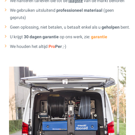
We hanteren tarieven die tot de
laagste
van de markt behoren
We gebruiken uitsluitend
professioneel materiaal
(geen
gepruts)
Geen oplossing, niet betalen, u betaalt enkel als u
geholpen
bent.
U krijgt
30 dagen garantie
op ons werk, zie:
garantie
We houden het altijd
Pro
Per
;-)