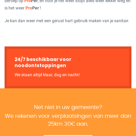
beroep op
Pro
Per
, en voor je het weet loopt alles weer lekker weg en
is het weer
Pro
Per
!
Je kan dan weer met een gerust hart gebruik maken van je sanitair.
24/7 beschikbaar voor
noodontstoppingen
We staan altijd klaar, dag en nacht!
Net niet in uw gemeente?
We rekenen voor verplaatsingen van meer dan
25km 30€ aan.