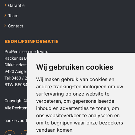
Garantie
Team
Contact
BEDRIJFSINFORMATIE
ProPer is een merk van:
Rackunits BV
Dikkelindestraat 68
Wij gebruiken cookies
9420 Aaigem (Erpe-Mere)
Tel: 0460 / 26 01 00
Wij maken gebruik van cookies en
BTW: BE0840946646
andere tracking-technologieën om uw
surfervaring op onze website te
verbeteren, om gepersonaliseerde
Copyright © 2026 Rackunits BV.
inhoud en advertenties te tonen, om
Alle Rechten voorbehouden.
ons websiteverkeer te analyseren en
cookie voorkeuren
om te begrijpen waar onze bezoekers
vandaan komen.