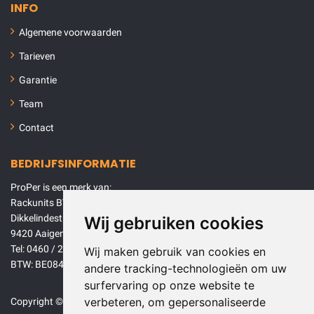
INFO
Algemene voorwaarden
Tarieven
Garantie
Team
Contact
BEDRIJFSINFORMATIE
ProPer is een merk van:
Rackunits BV
Dikkelindestraat 68
Wij gebruiken cookies
9420 Aaigem (Erpe-Mere)
Tel: 0460 / 26 01 00
Wij maken gebruik van cookies en
BTW: BE0840946646
andere tracking-technologieën om uw
surfervaring op onze website te
verbeteren, om gepersonaliseerde
Copyright © 2026 Rackunits BV.