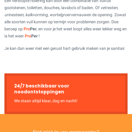
Een verstopte riolering kan door een combinatie van
vuil
uit
gootstenen, toiletten, douches, lavabo’s of baden. Of
vetresten,
urinesteen, kalkvorming, wortelgroei
vernauwen de opening. Zowat
alle soorten vuil kunnen op termijn voor problemen zorgen. Doe
beroep op
Pro
Per
, en voor je het weet loopt alles weer lekker weg en
is het weer
Pro
Per
!
Je kan dan weer met een gerust hart gebruik maken van je sanitair.
24/7 beschikbaar voor
noodontstoppingen
We staan altijd klaar, dag en nacht!