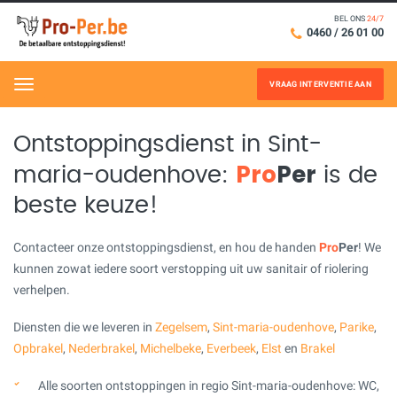
BEL ONS
24/7
0460 / 26 01 00
VRAAG INTERVENTIE AAN
Menu
Ontstoppingsdienst in Sint-
Pro
Per
maria-oudenhove:
is de
beste keuze!
Contacteer onze ontstoppingsdienst, en hou de handen
Pro
Per
! We
kunnen zowat iedere soort verstopping uit uw sanitair of riolering
verhelpen.
Diensten die we leveren in
Zegelsem
,
Sint-maria-oudenhove
,
Parike
,
Opbrakel
,
Nederbrakel
,
Michelbeke
,
Everbeek
,
Elst
en
Brakel
Alle soorten ontstoppingen in regio Sint-maria-oudenhove: WC,