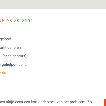
EN VOOR ONS?
elost!
arkt behoren
l
(geen gepruts)
 u
geholpen
bent.
ntie
oen altijd eerst een kort onderzoek van het probleem. Zo