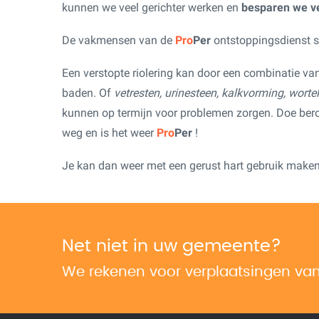
kunnen we veel gerichter werken en
besparen we ve
De vakmensen van de
Pro
Per
ontstoppingsdienst st
Een verstopte riolering kan door een combinatie va
baden. Of
vetresten, urinesteen, kalkvorming, worte
kunnen op termijn voor problemen zorgen. Doe be
weg en is het weer
Pro
Per
!
Je kan dan weer met een gerust hart gebruik maken 
Net niet in uw gemeente?
We rekenen voor verplaatsingen v