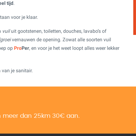
el tijd
.
aan voor je klaar.
n
vuil
uit gootstenen, toiletten, douches, lavabo’s of
lgroei
vernauwen de opening. Zowat alle soorten vuil
roep op
Pro
Per
, en voor je het weet loopt alles weer lekker
van je sanitair.
an meer dan 25km 30€ aan.