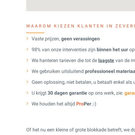
WAAROM KIEZEN KLANTEN IN ZEVER
Vaste prijzen,
geen verassingen
98% van onze interventies zijn
binnen het uur
opg
We hanteren tarieven die tot de
laagste
van de m
We gebruiken uitsluitend
professioneel materiaa
Geen oplossing, niet betalen, u betaalt enkel als
U krijgt
30 dagen garantie
op ons werk, zie:
gara
We houden het altijd
Pro
Per
;-)
Of het nu een kleine of grote blokkade betreft, we d