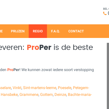
BEL
IE
PRIJZEN
REGIO
F.A.Q.
CONTACT
Pro
Per
Zeveren:
is de beste
nden
Pro
Per
! We kunnen zowat iedere soort verstopping
selare
,
Vinkt
,
Sint-martens-leerne
,
Poesele
,
Petegem-
,
Hansbeke
,
Grammene
,
Gottem
,
Deinze
,
Bachte-maria-