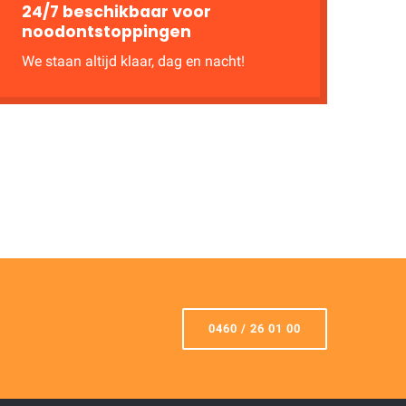
24/7 beschikbaar voor
noodontstoppingen
We staan altijd klaar, dag en nacht!
0460 / 26 01 00