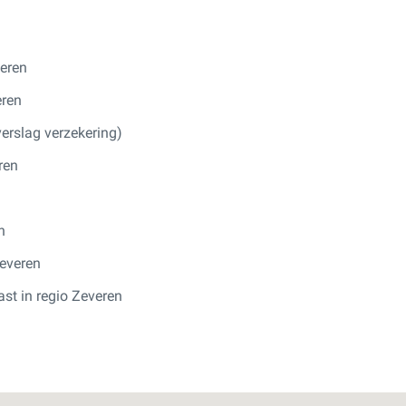
veren
eren
erslag verzekering)
ren
n
Zeveren
ast in regio Zeveren