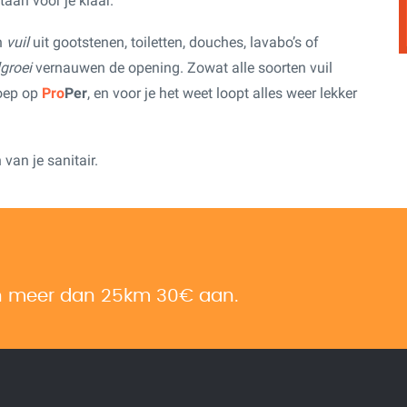
aan voor je klaar.
n
vuil
uit gootstenen, toiletten, douches, lavabo’s of
lgroei
vernauwen de opening. Zowat alle soorten vuil
roep op
Pro
Per
, en voor je het weet loopt alles weer lekker
van je sanitair.
an meer dan 25km 30€ aan.