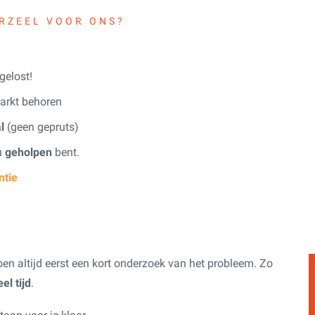
RZEEL VOOR ONS?
elost!
arkt behoren
l
(geen gepruts)
 u
geholpen
bent.
ntie
oen altijd eerst een kort onderzoek van het probleem. Zo
el tijd
.