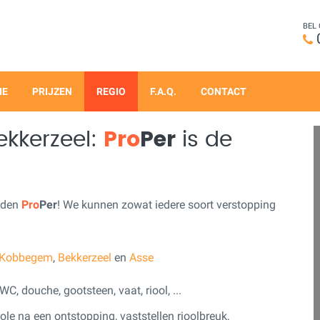
BEL
IE
PRIJZEN
REGIO
F.A.Q.
CONTACT
Pro
Per
ekkerzeel:
is de
nden
Pro
Per
! We kunnen zowat iedere soort verstopping
Kobbegem
,
Bekkerzeel
en
Asse
C, douche, gootsteen, vaat, riool, ...
ole na een ontstopping, vaststellen rioolbreuk,