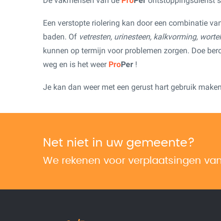
De vakmensen van de
Pro
Per
ontstoppingsdienst st
Een verstopte riolering kan door een combinatie va
baden. Of
vetresten, urinesteen, kalkvorming, worte
kunnen op termijn voor problemen zorgen. Doe be
weg en is het weer
Pro
Per
!
Je kan dan weer met een gerust hart gebruik maken 
Net niet in uw gemeente?
We rekenen voor verplaatsingen v