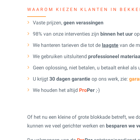
WAAROM KIEZEN KLANTEN IN BEKKE
Vaste prijzen,
geen verassingen
98% van onze interventies zijn
binnen het uur
opg
We hanteren tarieven die tot de
laagste
van de m
We gebruiken uitsluitend
professioneel materiaa
Geen oplossing, niet betalen, u betaalt enkel als
U krijgt
30 dagen garantie
op ons werk, zie:
gara
We houden het altijd
Pro
Per
;-)
Of het nu een kleine of grote blokkade betreft, we d
kunnen we veel gerichter werken en
besparen we ve