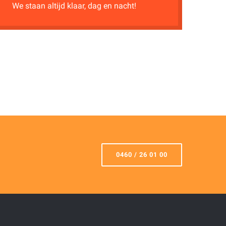
We staan altijd klaar, dag en nacht!
0460 / 26 01 00