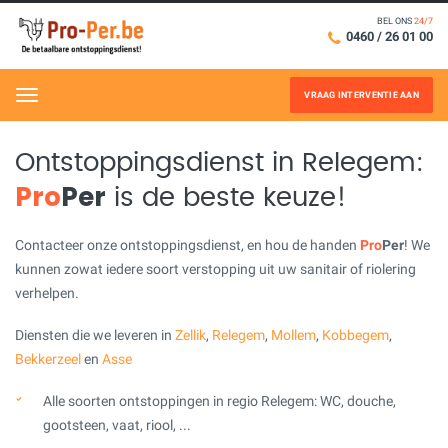
BEL ONS
24/7
0460 / 26 01 00
VRAAG INTERVENTIE AAN
Menu
Ontstoppingsdienst in Relegem:
Pro
Per
is de beste keuze!
Contacteer onze ontstoppingsdienst, en hou de handen
Pro
Per
! We
kunnen zowat iedere soort verstopping uit uw sanitair of riolering
verhelpen.
Diensten die we leveren in
Zellik
,
Relegem
,
Mollem
,
Kobbegem
,
Bekkerzeel
en
Asse
Alle soorten ontstoppingen in regio Relegem: WC, douche,
gootsteen, vaat, riool, ...