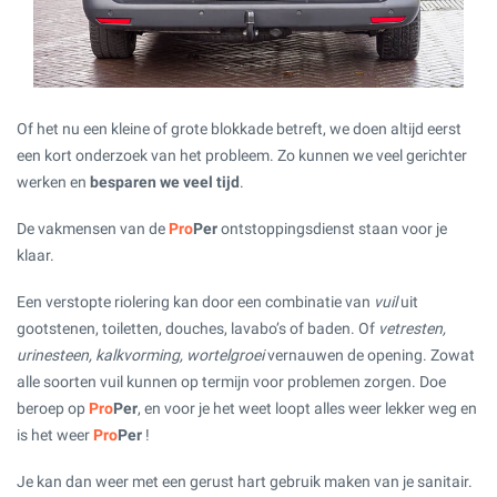
Of het nu een kleine of grote blokkade betreft, we doen altijd eerst
een kort onderzoek van het probleem. Zo kunnen we veel gerichter
werken en
besparen we veel tijd
.
De vakmensen van de
Pro
Per
ontstoppingsdienst staan voor je
klaar.
Een verstopte riolering kan door een combinatie van
vuil
uit
gootstenen, toiletten, douches, lavabo’s of baden. Of
vetresten,
urinesteen, kalkvorming, wortelgroei
vernauwen de opening. Zowat
alle soorten vuil kunnen op termijn voor problemen zorgen. Doe
beroep op
Pro
Per
, en voor je het weet loopt alles weer lekker weg en
is het weer
Pro
Per
!
Je kan dan weer met een gerust hart gebruik maken van je sanitair.