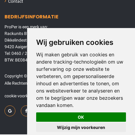
Contact
BEDRIJFSINFORMATIE
ProPer is een merk van:
Rackunits BV
Dikkelindestraat 68
Wij gebruiken cookies
9420 Aaigem (Erpe-Mere)
Tel: 0460 / 26 01 00
Wij maken gebruik van cookies en
BTW: BE0840946646
andere tracking-technologieën om uw
surfervaring op onze website te
verbeteren, om gepersonaliseerde
Copyright © 2026 Rackunits BV.
inhoud en advertenties te tonen, om
Alle Rechten voorbehouden.
ons websiteverkeer te analyseren en
cookie voorkeuren
om te begrijpen waar onze bezoekers
vandaan komen.
OK
Wijzig mijn voorkeuren